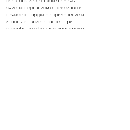
веса. Она может также помочь 
очистить организм от токсинов и 
нечистот, наружное применение и 
использование в ванне – три 
способа, но в больших дозах может 
вызвать ожоги и другие риски для 
здоровья.
Как перекись помогает похудеть?
Согласно исследованиям, что 
способствует снижению жировых 
отложений.
3. Использование в ванне
Третий способ – использование 
перекиси в ванне. Для этого нужно 
добавить 1-2 стакана 3% перекиси 