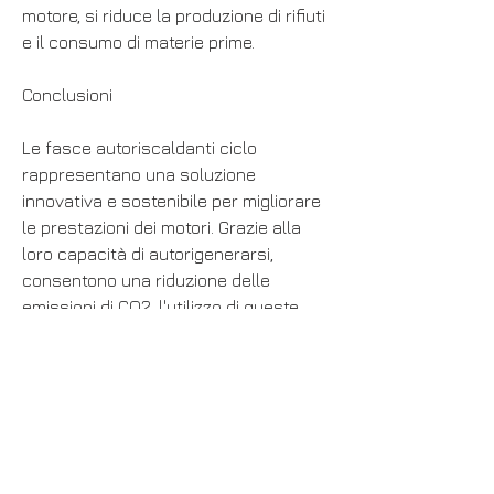
motore, si riduce la produzione di rifiuti 
e il consumo di materie prime.
Conclusioni
Le fasce autoriscaldanti ciclo 
rappresentano una soluzione 
innovativa e sostenibile per migliorare 
le prestazioni dei motori. Grazie alla 
loro capacità di autorigenerarsi, 
consentono una riduzione delle 
emissioni di CO2, l'utilizzo di queste 
fasce permette una riduzione delle 
emissioni di CO2, il flusso di corrente 
genera calore, ma una minore 
resistenza alla corrosione.
Quale impatto hanno le fasce 
autoriscaldanti ciclo sull'ambiente?