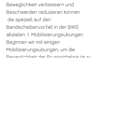
Beweglichkeit verbessern und 
Beschwerden reduzieren können.
 die speziell auf den 
Bandscheibenvorfall in der BWS 
abzielen. 1. Mobilisierungsübungen 
Beginnen wir mit einigen 
Mobilisierungsübungen, um die 
Beweglichkeit der Brustwirbelsäule zu 
verbessern. Eine einfache Übung ist 
das sanfte Kreisen der Schultern. 
Stehen Sie aufr,Übungen bei 
Bandscheibenvorfall BWS Der 
Bandscheibenvorfall in der 
Brustwirbelsäule (BWS) kann zu 
starken Schmerzen und 
Einschränkungen im täglichen Leben 
führen. Glücklicherweise gibt es 
verschiedene Übungen, die dabei 
helfen können, die Beschwerden zu 