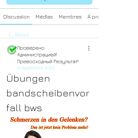
Discussion
Médias
Membres
À propos
Retour
Проверено
Администрацией!
Превосходный Результат!
21 septembre 2023
Übungen 
bandscheibenvor
fall bws