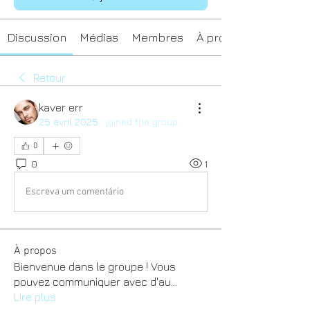
Discussion
Médias
Membres
À propos
Retour
kaver err
25 avril 2025
·
joined the group.
0
0
1
Escreva um comentário
À propos
Bienvenue dans le groupe ! Vous
pouvez communiquer avec d'au
...
Lire plus