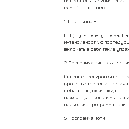
положительные изменения в 
вам сбросить вес.
1. Программа HIIT
HIIT (High-Intensity Interval 
интенсивности, с последующи
включать в себя такие упраж
2. Программа силовых трен
Силовые тренировки помогаю
уровень стресса и увеличит
себя асаны, скакалки, но не 
подходящая программа трени
несколько программ трениро
5. Программа йоги