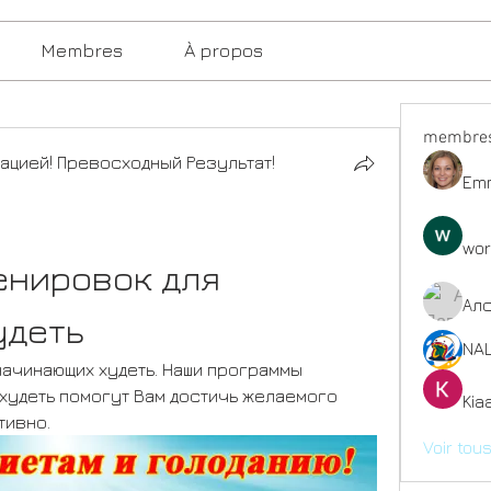
Membres
À propos
membre
ацией! Превосходный Результат!
Emm
wor
нировок для 
Ал
удеть
NAL
ачинающих худеть. Наши программы 
худеть помогут Вам достичь желаемого 
Kia
тивно.
Voir tou