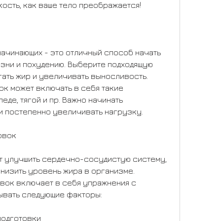
кость, как ваше тело преображается!
ачинающих - это отличный способ начать 
зни и похудению. Выберите подходящую 
ать жир и увеличивать выносливость. 
к может включать в себя такие 
де, тягой и пр. Важно начинать 
и постепенно увеличивать нагрузку.
овок
т улучшить сердечно-сосудистую систему, 
снизить уровень жира в организме. 
ок включает в себя упражнения с 
ывать следующие факторы:
подготовки