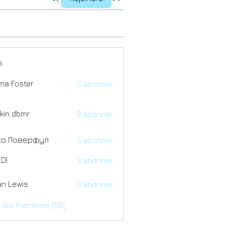
s
a Foster
S'abonner
kin dbmr
S'abonner
со Поверфул
S'abonner
DI
S'abonner
an Lewis
S'abonner
s les membres (56)