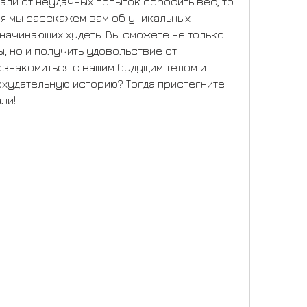
али от неудачных попыток сбросить вес, то 
ня мы расскажем вам об уникальных 
начинающих худеть. Вы сможете не только 
 но и получить удовольствие от 
ознакомиться с вашим будущим телом и 
худательную историю? Тогда пристегните 
ли!