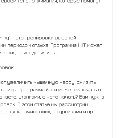
своем теле!, отжимания, которые помогут 
Training) - это тренировки высокой 
м периодом отдыха. Программа HIIT может 
нения, приседания и т.д.
ировок
т увеличить мышечную массу, снизить 
ь силу. Программа йоги может включать в 
знаете, штангами, с чего начать? Вам нужна 
ровок! В этой статье мы рассмотрим 
вок для начинающих, с турниками и пр.