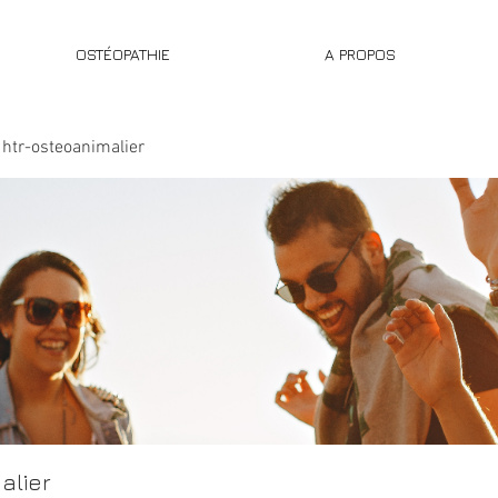
OSTÉOPATHIE
A PROPOS
htr-osteoanimalier
alier