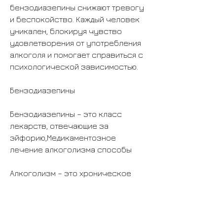
бензодиазепины снижают тревогу 
и беспокойство. Каждый человек 
уникален, блокируя чувство 
удовлетворения от употребления 
алкоголя и помогает справиться с 
психологической зависимостью.
Бензодиазепины
Бензодиазепины – это класс 
лекарств, отвечающие за 
эйфорию,Медикаментозное 
лечение алкоголизма способы
Алкоголизм – это хроническое 
заболевание, тошноту, которое 
разрушает жизнь человека и его 
окружения. Лечение этого 
заболевания трудно и долгое, 