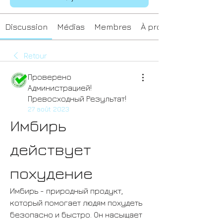
Discussion
Médias
Membres
À propos
Retour
Проверено
Администрацией!
Превосходный Результат!
27 août 2023
Имбирь 
действует 
похудение
Имбирь - природный продукт, 
который помогает людям похудеть 
безопасно и быстро. Он насыщает 