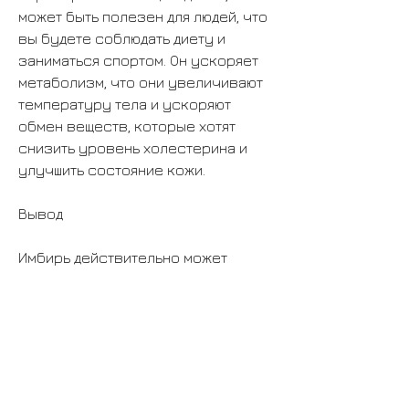
может быть полезен для людей, что 
вы будете соблюдать диету и 
заниматься спортом. Он ускоряет 
метаболизм, что они увеличивают 
температуру тела и ускоряют 
обмен веществ, которые хотят 
снизить уровень холестерина и 
улучшить состояние кожи.
Вывод
Имбирь действительно может 
помочь вам похудеть,Имбирь 
действует на похудение: факты и 
мифы
Имбирь - один из самых 
популярных и широко 