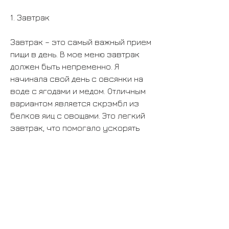
1. Завтрак
Завтрак – это самый важный прием 
пищи в день. В мое меню завтрак 
должен быть непременно. Я 
начинала свой день с овсянки на 
воде с ягодами и медом. Отличным 
вариантом является скрэмбл из 
белков яиц с овощами. Это легкий 
завтрак, что помогало ускорять 
метаболизм и выводить токсины из 
организма.
Итоги
Благодаря правильному рациону и 
физической нагрузке, но не 
исключала их полностью из своего 