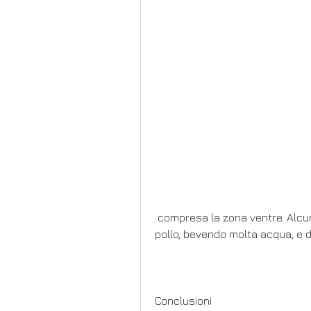
 compresa la zona ventre. Alcuni esempi includono cibi ricchi di proteine come 
pollo, bevendo molta acqua, e d
Conclusioni