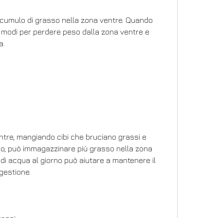
ccumulo di grasso nella zona ventre. Quando 
i modi per perdere peso dalla zona ventre e 
a.
tre, mangiando cibi che bruciano grassi e 
po, può immagazzinare più grasso nella zona 
di acqua al giorno può aiutare a mantenere il 
igestione.