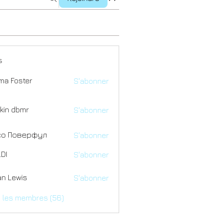
s
a Foster
S'abonner
kin dbmr
S'abonner
со Поверфул
S'abonner
DI
S'abonner
an Lewis
S'abonner
s les membres (56)