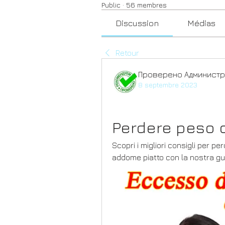
Public
·
56 membres
Discussion
Médias
Retour
Проверено Администр
8 septembre 2023
Perdere peso d
Scopri i migliori consigli per p
addome piatto con la nostra gui