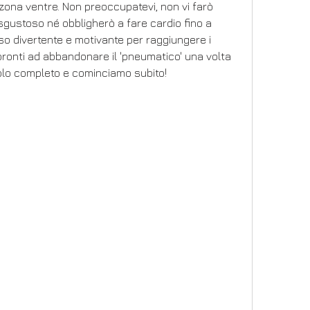
zona ventre. Non preoccupatevi, non vi farò 
sgustoso né obbligherò a fare cardio fino a 
o divertente e motivante per raggiungere i 
e pronti ad abbandonare il 'pneumatico' una volta 
icolo completo e cominciamo subito!