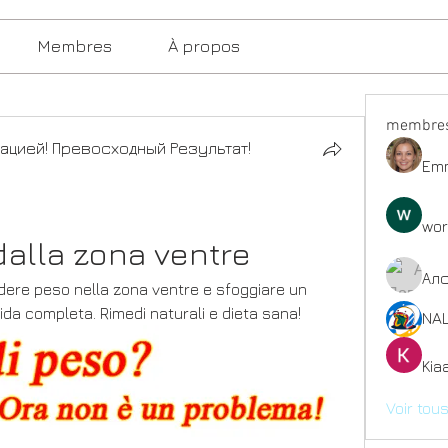
Membres
À propos
membre
ацией! Превосходный Результат!
Emm
wor
alla zona ventre
Ал
erdere peso nella zona ventre e sfoggiare un 
da completa. Rimedi naturali e dieta sana!
NAL
Kia
Voir tou