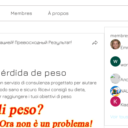
Membres
À propos
membre
ацией! Превосходный Результат!
Emm
wor
pérdida de peso
Ал
n servizio di consulenza progettato per aiutare 
o sano e sicuro. Ricevi consigli su dieta, 
NAL
er raggiungere i tuoi obiettivi di peso.
Kia
Voir tou