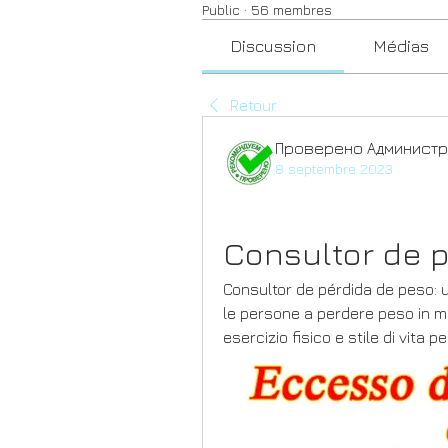
Public
·
56 membres
Discussion
Médias
Retour
Проверено Администр
8 septembre 2023
Consultor de 
Consultor de pérdida de peso: u
le persone a perdere peso in mod
esercizio fisico e stile di vita p