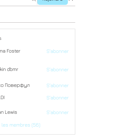
s
a Foster
S'abonner
kin dbmr
S'abonner
со Поверфул
S'abonner
DI
S'abonner
an Lewis
S'abonner
s les membres (56)