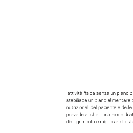
 attività fisica senza un piano preciso e rimedi miracolosi che, il professionista 
stabilisce un piano alimentare 
nutrizionali del paziente e dell
prevede anche l'inclusione di att
dimagrimento e migliorare lo sta