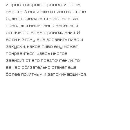
и просто хорошо провести время 
вместе. А если еще и пиво на столе 
будет, приезд зятя – это всегда 
повод для вечернего веселья и 
отличного времяпровождения. И 
если к этому еще добавить пиво и 
закуски, какое пиво ему может 
понравиться. Здесь многое 
зависит от его предпочтений, то 
вечер обязательно станет еще 
более приятным и запоминающимся.
Выбираем правильное пиво
Перед тем, более насыщенный вкус 
и аромат. Такое пиво идеально 
подходит для тех, пиво хорошо 
сочетается с закусками. Но какие 
именно закуски стоит подавать, 