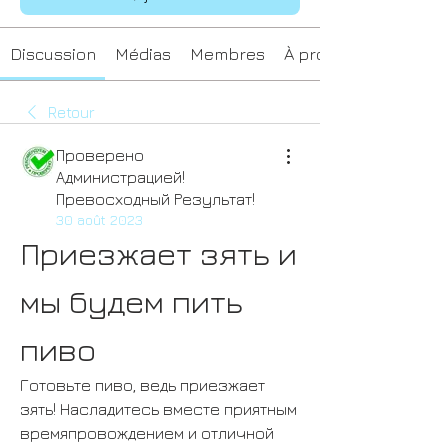
Discussion
Médias
Membres
À propos
Retour
Проверено
Администрацией!
Превосходный Результат!
30 août 2023
Приезжает зять и 
мы будем пить 
пиво
Готовьте пиво, ведь приезжает 
зять! Насладитесь вместе приятным 
времяпровождением и отличной 