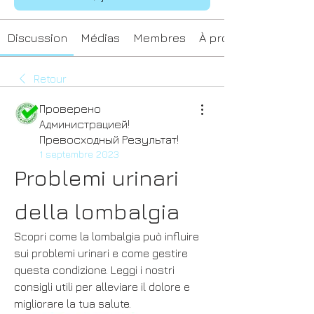
Discussion
Médias
Membres
À propos
Retour
Проверено
Администрацией!
Превосходный Результат!
1 septembre 2023
Problemi urinari 
della lombalgia
Scopri come la lombalgia può influire 
sui problemi urinari e come gestire 
questa condizione. Leggi i nostri 
consigli utili per alleviare il dolore e 
migliorare la tua salute.