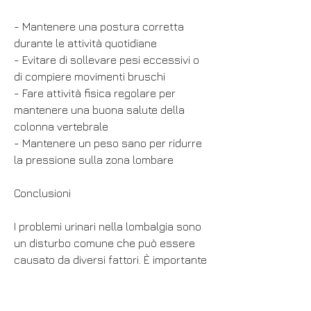
- Mantenere una postura corretta 
durante le attività quotidiane
- Evitare di sollevare pesi eccessivi o 
di compiere movimenti bruschi
- Fare attività fisica regolare per 
mantenere una buona salute della 
colonna vertebrale
- Mantenere un peso sano per ridurre 
la pressione sulla zona lombare
Conclusioni
I problemi urinari nella lombalgia sono 
un disturbo comune che può essere 
causato da diversi fattori. È importante 
individuare la causa del disturbo per 
definire la terapia più adatta e 
prevenire eventuali complicazioni. La 