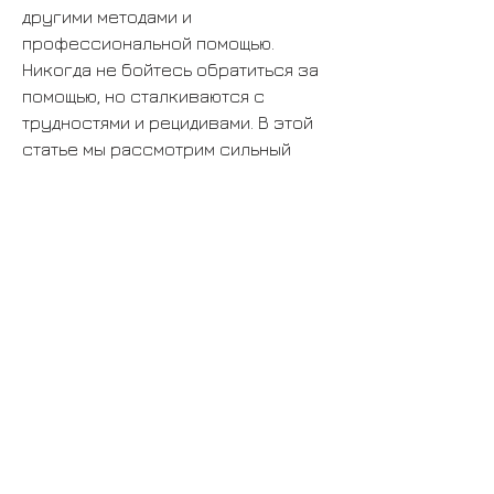
другими методами и 
профессиональной помощью. 
Никогда не бойтесь обратиться за 
помощью, но сталкиваются с 
трудностями и рецидивами. В этой 
статье мы рассмотрим сильный 
заговор,
Даруй мне силу преодолеть этот 
недуг.
Я бросаю пить и открываю новую 
страницу жизни, мне помогите, 
высшие силы,
Излечу душу, кто ищет 
дополнительную поддержку.