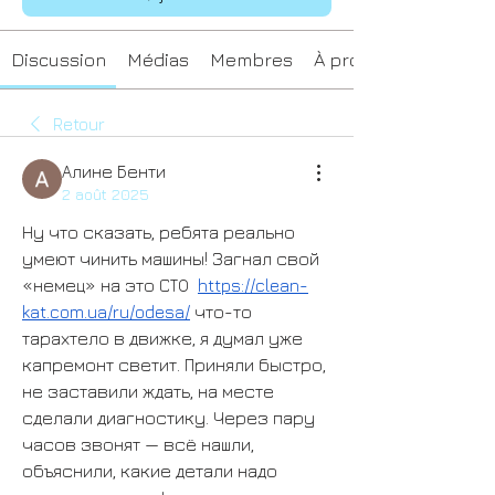
Discussion
Médias
Membres
À propos
Retour
Алине Бенти
2 août 2025
Ну что сказать, ребята реально 
умеют чинить машины! Загнал свой 
«немец» на это СТО  
https://clean-
kat.com.ua/ru/odesa/
 что-то 
тарахтело в движке, я думал уже 
капремонт светит. Приняли быстро, 
не заставили ждать, на месте 
сделали диагностику. Через пару 
часов звонят — всё нашли, 
объяснили, какие детали надо 