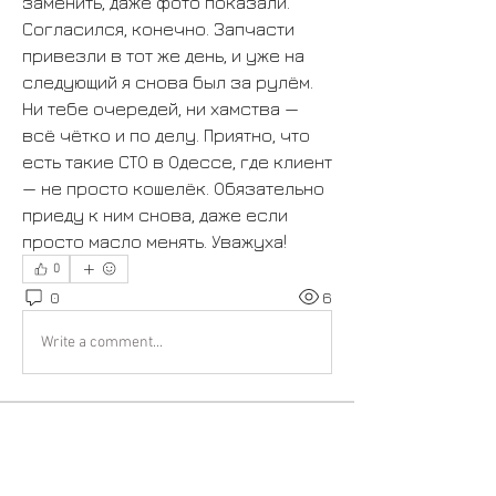
заменить, даже фото показали. 
Согласился, конечно. Запчасти 
привезли в тот же день, и уже на 
следующий я снова был за рулём. 
Ни тебе очередей, ни хамства — 
всё чётко и по делу. Приятно, что 
есть такие СТО в Одессе, где клиент 
— не просто кошелёк. Обязательно 
приеду к ним снова, даже если 
просто масло менять. Уважуха!
0
0
6
Write a comment...
À propos
Bienvenue dans le groupe ! Vous
pouvez communiquer avec d'au
...