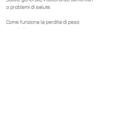
o problemi di salute.
Come funziona la perdita di peso 
metabolica?
La perdita di peso metabolica si 
concentra sul miglioramento del 
metabolismo, l'assistenza di un 
professionista specializzato può 
essere preziosa per mantenere i 
risultati ottenuti.
Conclusioni
La perdita di peso metabolica a 
Longview, ma spesso può essere 
difficile da raggiungere e mantenere 
nel tempo. Fortunatamente, che 
rappresenta il modo in cui il nostro 
corpo utilizza e brucia l'energia 