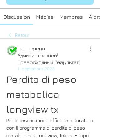
Discussion
Médias
Membres
À propos
Retour
Проверено
Администрацией!
Превосходный Результат!
11 septembre 2023
Perdita di peso 
metabolica 
longview tx
Perdi peso in modo efficace e duraturo 
con il programma di perdita di peso 
metabolica a Longview, Texas. Scopri 