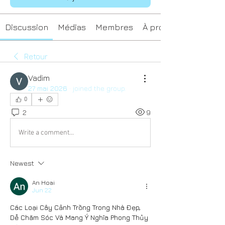
Discussion
Médias
Membres
À propos
Retour
Vadim
27 mai 2026
·
joined the group.
0
2
9
Write a comment...
Newest
An Hoai
Jun 22
Các Loại Cây Cảnh Trồng Trong Nhà Đẹp, 
Dễ Chăm Sóc Và Mang Ý Nghĩa Phong Thủy 