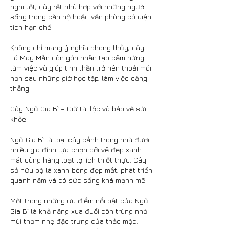
nghi tốt, cây rất phù hợp với những người 
sống trong căn hộ hoặc văn phòng có diện 
tích hạn chế.
Không chỉ mang ý nghĩa phong thủy, cây 
Lá May Mắn còn góp phần tạo cảm hứng 
làm việc và giúp tinh thần trở nên thoải mái 
hơn sau những giờ học tập, làm việc căng 
thẳng.
Cây Ngũ Gia Bì – Giữ tài lộc và bảo vệ sức 
khỏe
Ngũ Gia Bì là loại cây cảnh trong nhà được 
nhiều gia đình lựa chọn bởi vẻ đẹp xanh 
mát cùng hàng loạt lợi ích thiết thực. Cây 
sở hữu bộ lá xanh bóng đẹp mắt, phát triển 
quanh năm và có sức sống khá mạnh mẽ.
Một trong những ưu điểm nổi bật của Ngũ 
Gia Bì là khả năng xua đuổi côn trùng nhờ 
mùi thơm nhẹ đặc trưng của thảo mộc. 