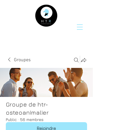
Groupes
Groupe de htr-
osteoanimalier
Public
·
56 membres
Rejoindre