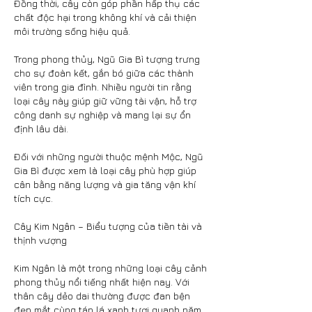
Đồng thời, cây còn góp phần hấp thụ các 
chất độc hại trong không khí và cải thiện 
môi trường sống hiệu quả.
Trong phong thủy, Ngũ Gia Bì tượng trưng 
cho sự đoàn kết, gắn bó giữa các thành 
viên trong gia đình. Nhiều người tin rằng 
loại cây này giúp giữ vững tài vận, hỗ trợ 
công danh sự nghiệp và mang lại sự ổn 
định lâu dài.
Đối với những người thuộc mệnh Mộc, Ngũ 
Gia Bì được xem là loại cây phù hợp giúp 
cân bằng năng lượng và gia tăng vận khí 
tích cực.
Cây Kim Ngân – Biểu tượng của tiền tài và 
thịnh vượng
Kim Ngân là một trong những loại cây cảnh 
phong thủy nổi tiếng nhất hiện nay. Với 
thân cây dẻo dai thường được đan bện 
đẹp mắt cùng tán lá xanh tươi quanh năm, 