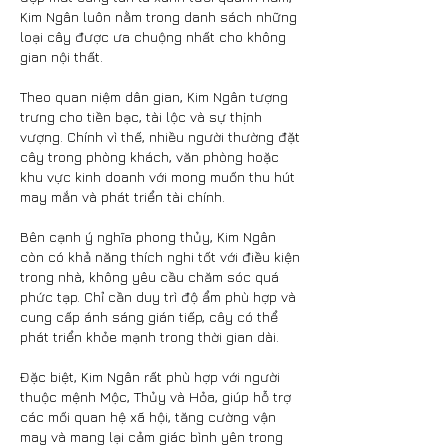
Kim Ngân luôn nằm trong danh sách những 
loại cây được ưa chuộng nhất cho không 
gian nội thất.
Theo quan niệm dân gian, Kim Ngân tượng 
trưng cho tiền bạc, tài lộc và sự thịnh 
vượng. Chính vì thế, nhiều người thường đặt 
cây trong phòng khách, văn phòng hoặc 
khu vực kinh doanh với mong muốn thu hút 
may mắn và phát triển tài chính.
Bên cạnh ý nghĩa phong thủy, Kim Ngân 
còn có khả năng thích nghi tốt với điều kiện 
trong nhà, không yêu cầu chăm sóc quá 
phức tạp. Chỉ cần duy trì độ ẩm phù hợp và 
cung cấp ánh sáng gián tiếp, cây có thể 
phát triển khỏe mạnh trong thời gian dài.
Đặc biệt, Kim Ngân rất phù hợp với người 
thuộc mệnh Mộc, Thủy và Hỏa, giúp hỗ trợ 
các mối quan hệ xã hội, tăng cường vận 
may và mang lại cảm giác bình yên trong 