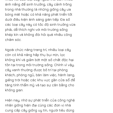
ánh nắng để sinh trưởng, cây cảnh trồng 
trong nhà thường là những giống cây ưa 
bóng mát hoặc có khả năng phát triển tốt 
dưới điều kiện ánh sáng gián tiếp. Đa số 
các loại cây này có tốc độ sinh trưởng vừa 
phải, dễ thích nghi với môi trường sống 
khép kín và không đòi hỏi quá nhiều công 
chăm sóc.
Ngoài chức năng trang trí, nhiều loại cây 
còn có khả năng hấp thụ bụi mịn, lọc 
không khí và giảm bớt một số chất độc hại 
tồn tại trong môi trường sống. Chính vì vậy, 
cây xanh thường được bố trí tại phòng 
khách, phòng ngủ, bàn làm việc, hành lang, 
giếng trời hoặc các khu vực gần cửa sổ để 
tăng tính thẩm mỹ và tạo sự cân bằng cho 
không gian.
Hiện nay, nhờ sự phát triển của công nghệ 
nhân giống hiện đại cùng các đơn vị nhà 
cung cấp cây giống uy tín, người tiêu dùng 