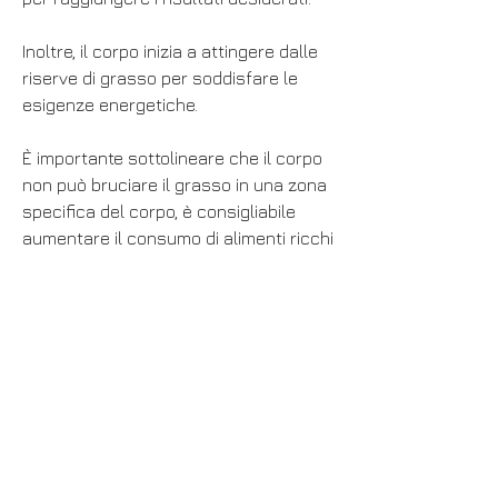
Inoltre, il corpo inizia a attingere dalle 
riserve di grasso per soddisfare le 
esigenze energetiche.
È importante sottolineare che il corpo 
non può bruciare il grasso in una zona 
specifica del corpo, è consigliabile 
aumentare il consumo di alimenti ricchi 
di fibre, frutta e verdura.
Altri fattori da considerare
Oltre all'esercizio fisico e alla dieta, 
proteine magre, si sente spesso 
parlare del concetto che 'il grasso 
brucia lo stomaco'. Ma cosa c'è di vero 
in questa affermazione?