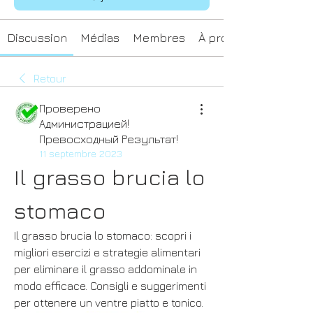
Discussion
Médias
Membres
À propos
Retour
Проверено
Администрацией!
Превосходный Результат!
11 septembre 2023
Il grasso brucia lo 
stomaco
Il grasso brucia lo stomaco: scopri i 
migliori esercizi e strategie alimentari 
per eliminare il grasso addominale in 
modo efficace. Consigli e suggerimenti 
per ottenere un ventre piatto e tonico.