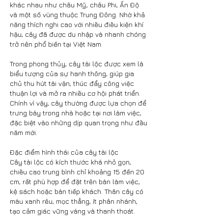
khác nhau như châu Mỹ, châu Phi, Ấn Độ 
và một số vùng thuộc Trung Đông. Nhờ khả 
năng thích nghi cao với nhiều điều kiện khí 
hậu, cây đã được du nhập và nhanh chóng 
trở nên phổ biến tại Việt Nam.
Trong phong thủy, cây tài lộc được xem là 
biểu tượng của sự hanh thông, giúp gia 
chủ thu hút tài vận, thúc đẩy công việc 
thuận lợi và mở ra nhiều cơ hội phát triển. 
Chính vì vậy, cây thường được lựa chọn để 
trưng bày trong nhà hoặc tại nơi làm việc, 
đặc biệt vào những dịp quan trọng như đầu 
năm mới.
Đặc điểm hình thái của cây tài lộc
Cây tài lộc có kích thước khá nhỏ gọn, 
chiều cao trung bình chỉ khoảng 15 đến 20 
cm, rất phù hợp để đặt trên bàn làm việc, 
kệ sách hoặc bàn tiếp khách. Thân cây có 
màu xanh rêu, mọc thẳng, ít phân nhánh, 
tạo cảm giác vững vàng và thanh thoát.