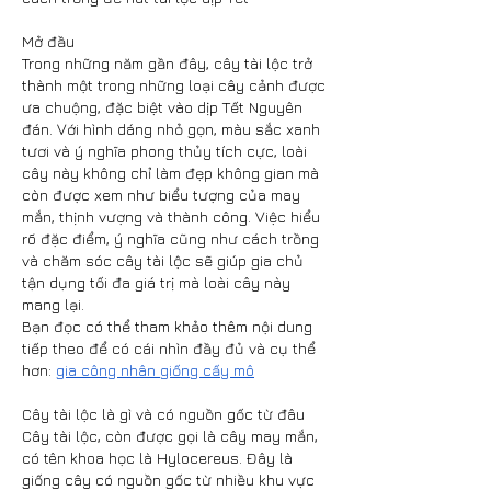
Mở đầu
Trong những năm gần đây, cây tài lộc trở 
thành một trong những loại cây cảnh được 
ưa chuộng, đặc biệt vào dịp Tết Nguyên 
đán. Với hình dáng nhỏ gọn, màu sắc xanh 
tươi và ý nghĩa phong thủy tích cực, loài 
cây này không chỉ làm đẹp không gian mà 
còn được xem như biểu tượng của may 
mắn, thịnh vượng và thành công. Việc hiểu 
rõ đặc điểm, ý nghĩa cũng như cách trồng 
và chăm sóc cây tài lộc sẽ giúp gia chủ 
tận dụng tối đa giá trị mà loài cây này 
mang lại.
Bạn đọc có thể tham khảo thêm nội dung 
tiếp theo để có cái nhìn đầy đủ và cụ thể 
hơn: 
gia công nhân giống cấy mô
Cây tài lộc là gì và có nguồn gốc từ đâu
Cây tài lộc, còn được gọi là cây may mắn, 
có tên khoa học là Hylocereus. Đây là 
giống cây có nguồn gốc từ nhiều khu vực 