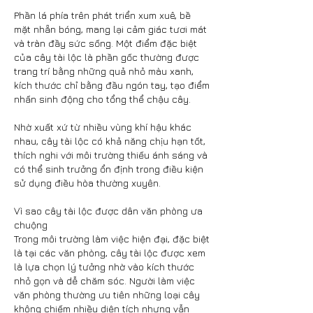
Phần lá phía trên phát triển xum xuê, bề 
mặt nhẵn bóng, mang lại cảm giác tươi mát 
và tràn đầy sức sống. Một điểm đặc biệt 
của cây tài lộc là phần gốc thường được 
trang trí bằng những quả nhỏ màu xanh, 
kích thước chỉ bằng đầu ngón tay, tạo điểm 
nhấn sinh động cho tổng thể chậu cây.
Nhờ xuất xứ từ nhiều vùng khí hậu khác 
nhau, cây tài lộc có khả năng chịu hạn tốt, 
thích nghi với môi trường thiếu ánh sáng và 
có thể sinh trưởng ổn định trong điều kiện 
sử dụng điều hòa thường xuyên.
Vì sao cây tài lộc được dân văn phòng ưa 
chuộng
Trong môi trường làm việc hiện đại, đặc biệt 
là tại các văn phòng, cây tài lộc được xem 
là lựa chọn lý tưởng nhờ vào kích thước 
nhỏ gọn và dễ chăm sóc. Người làm việc 
văn phòng thường ưu tiên những loại cây 
không chiếm nhiều diện tích nhưng vẫn 