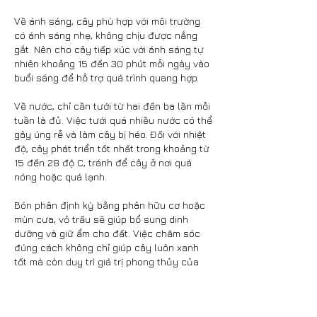
Về ánh sáng, cây phù hợp với môi trường 
có ánh sáng nhẹ, không chịu được nắng 
gắt. Nên cho cây tiếp xúc với ánh sáng tự 
nhiên khoảng 15 đến 30 phút mỗi ngày vào 
buổi sáng để hỗ trợ quá trình quang hợp.
Về nước, chỉ cần tưới từ hai đến ba lần mỗi 
tuần là đủ. Việc tưới quá nhiều nước có thể 
gây úng rễ và làm cây bị héo. Đối với nhiệt 
độ, cây phát triển tốt nhất trong khoảng từ 
15 đến 28 độ C, tránh để cây ở nơi quá 
nóng hoặc quá lạnh.
Bón phân định kỳ bằng phân hữu cơ hoặc 
mùn cưa, vỏ trấu sẽ giúp bổ sung dinh 
dưỡng và giữ ẩm cho đất. Việc chăm sóc 
đúng cách không chỉ giúp cây luôn xanh 
tốt mà còn duy trì giá trị phong thủy của 
cây trong thời gian dài.
Lựa chọn cây giống chất lượng