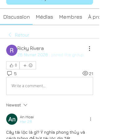
Discussion
Médias
Membres
À propos
Retour
Ricky Rivera
26 février 2026
·
joined the group.
0
5
21
Write a comment...
Newest
An Hoai
Mar 28
Cây tài lộc là gì? Ý nghĩa phong thủy và 
cách trồng để hút tài lộc dịp Tết