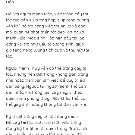
Hỏa.
Đối với người mệnh Mộc, việc trồng cây tài 
lộc tạo nên sự tương hợp, giúp tăng cường 
vận khí, hỗ trợ công việc thuận lợi và các 
mối quan hệ phát triển tốt đẹp. Với người 
mệnh Hỏa, Mộc sinh Hỏa nên cây tài lộc 
đóng vai trò như yếu tố tương sinh, giúp 
gia tăng năng lượng tích cực và thu hút tài 
lộc.
Người mệnh Thủy vẫn có thể trồng cây tài 
lộc, nhưng nên đặt trong không gian trong 
nhà hoặc trên bàn làm việc để duy trì sự 
cân bằng. Ngược lại, người mệnh Thổ cần 
cân nhắc khi trồng loại cây này, vì theo 
quan niệm phong thủy, Mộc khắc Thổ, có 
thể gây ảnh hưởng không tốt đến vận khí.
Kỹ thuật trồng cây tài lộc đúng cách
Để cây tài lộc phát triển tốt, việc trồng 
đúng kỹ thuật là rất quan trọng. Trước tiên, 
cần chuẩn bị chậu có lỗ thoát nước để 