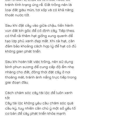
tránh tình trạng úng rễ. Đất trồng nên là 
loại đất giàu mùn, tơi xốp và có khả năng 
thoát nước tốt.
Sau khi đặt cây vào giữa chậu, tiến hành 
vun đất kín gốc để cố định cây. Tiếp theo, 
có thể rải thêm hạt giống xung quanh để 
tạo lớp phủ xanh đẹp mắt. Khi rải hạt, cần 
đảm bảo khoảng cách hợp lý để hạt có đủ 
không gian phát triển.
Sau khi hoàn tất việc trồng, nên sử dụng 
bình phun sương để cung cấp độ ẩm nhẹ 
nhàng cho đất, đồng thời đặt cây ở nơi 
thoáng mát, tránh ánh nắng trực tiếp trong 
giai đoạn đầu.
Cách chăm sóc cây tài lộc để luôn xanh 
tốt
Cây tài lộc không yêu cầu chăm sóc quá 
cầu kỳ, tuy nhiên cần chú ý một số yếu tố 
cơ bản để cây phát triển khỏe mạnh.