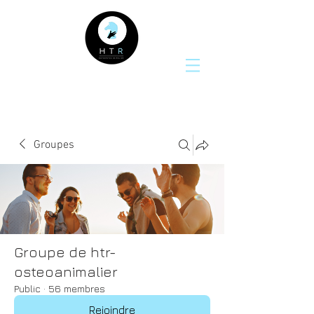
Groupes
Groupe de htr-
osteoanimalier
Public
·
56 membres
Rejoindre