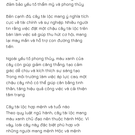
đảm bảo yếu tố thẩm mỹ và phong thủy.
Bên cạnh đó, cây tài lộc mang ý nghĩa tích 
cực về tài chính và sự nghiệp. Nhiều người 
tin rằng việc đặt một chậu cây tài lộc trên 
bàn làm việc sẽ giúp thu hút cơ hội, mang 
lại may mắn và hỗ trợ con đường thăng 
tiến.
Ngoài yếu tố phong thủy, màu xanh của 
cây còn giúp giảm căng thẳng, tạo cảm 
giác dễ chịu và kích thích sự sáng tạo. 
Trong môi trường làm việc áp lực cao, một 
chậu cây nhỏ có thể giúp cân bằng tinh 
thần, tăng hiệu quả công việc và cải thiện 
tâm trạng.
Cây tài lộc hợp mệnh và tuổi nào
Theo quy luật ngũ hành, cây tài lộc mang 
màu xanh chủ đạo nên thuộc hành Mộc. Vì 
vậy, loài cây này đặc biệt phù hợp với 
những người mang mệnh Mộc và mệnh 