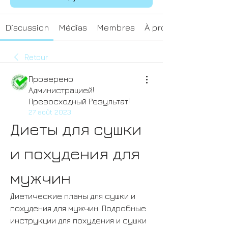
Discussion
Médias
Membres
À propos
Retour
Проверено
Администрацией!
Превосходный Результат!
27 août 2023
Диеты для сушки 
и похудения для 
мужчин
Диетические планы для сушки и 
похудения для мужчин. Подробные 
инструкции для похудения и сушки 