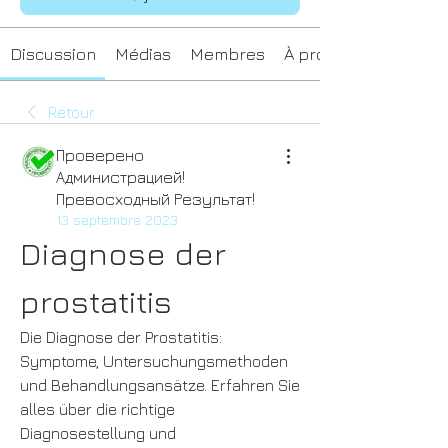
Discussion
Médias
Membres
À propos
Retour
Проверено
Администрацией!
Превосходный Результат!
13 septembre 2023
Diagnose der 
prostatitis
Die Diagnose der Prostatitis: 
Symptome, Untersuchungsmethoden 
und Behandlungsansätze. Erfahren Sie 
alles über die richtige 
Diagnosestellung und 